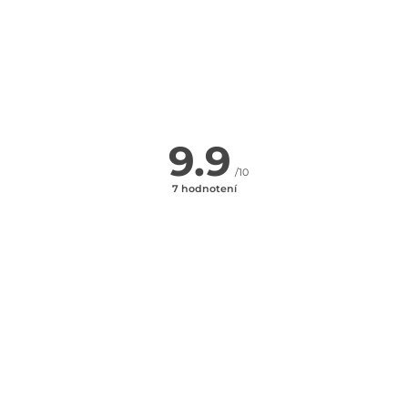
SPÄŤ NA HLAVNÉ HĽADANIE
9.9
/10
7 hodnotení