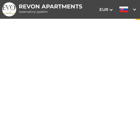
REVON APARTMENTS
EUR
rezervačný systém
1. Výber pobytu
2. Doplnkové služby
3. Vaše údaje
Dátum príchodu
Dátum odchodu
Prosím vyberte
Prosím vyberte
Najvýhodnejšie ceny priamo
na webe